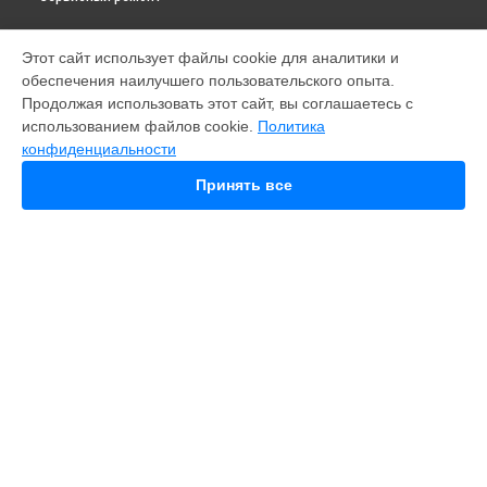
МОДЕЛИ
Этот сайт использует файлы cookie для аналитики и
обеспечения наилучшего пользовательского опыта.
Fusion
Продолжая использовать этот сайт, вы соглашаетесь с
HERO 10
использованием файлов cookie.
Политика
HERO 11
конфиденциальности
HERO 12
MAX
Принять все
HERO 8
HERO 7
HERO 6
HERO Plus
HERO 2014
11 mini
СТРАНИЦЫ
Гарантия
Доставка
Контакты
Карта сайта