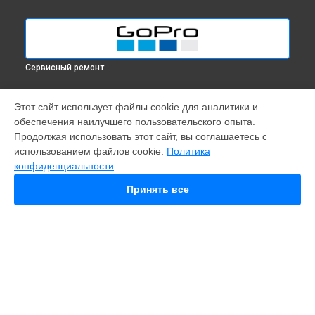
Сервисный ремонт
МОДЕЛИ
Этот сайт использует файлы cookie для аналитики и
обеспечения наилучшего пользовательского опыта.
Fusion
Продолжая использовать этот сайт, вы соглашаетесь с
Hero 9
использованием файлов cookie.
Политика
HERO 10
конфиденциальности
HERO 11
HERO 12
Принять все
MAX
HERO 8
HERO 7
HERO 6
HERO 2014
11 mini
СТРАНИЦЫ