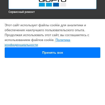
Сервисный ремонт
МОДЕЛИ
Этот сайт использует файлы cookie для аналитики и
обеспечения наилучшего пользовательского опыта.
Fusion
Продолжая использовать этот сайт, вы соглашаетесь с
Hero 9
использованием файлов cookie.
Политика
HERO 10
конфиденциальности
HERO 12
MAX
Принять все
HERO 8
HERO 7
HERO 6
HERO Plus
HERO 2014
11 mini
СТРАНИЦЫ
Гарантия
Доставка