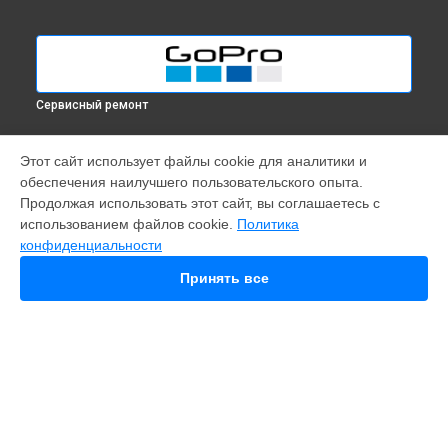
Сервисный ремонт
МОДЕЛИ
Этот сайт использует файлы cookie для аналитики и
обеспечения наилучшего пользовательского опыта.
Fusion
Продолжая использовать этот сайт, вы соглашаетесь с
Hero 9
использованием файлов cookie.
Политика
HERO 10
конфиденциальности
HERO 12
MAX
Принять все
HERO 8
HERO 7
HERO 6
HERO Plus
HERO 2014
11 mini
СТРАНИЦЫ