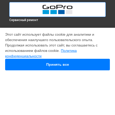
Сервисный ремонт
МОДЕЛИ
Этот сайт использует файлы cookie для аналитики и
обеспечения наилучшего пользовательского опыта.
Fusion
Продолжая использовать этот сайт, вы соглашаетесь с
Hero 9
использованием файлов cookie.
Политика
HERO 10
конфиденциальности
HERO 11
MAX
Принять все
HERO 8
HERO 7
HERO 6
HERO Plus
HERO 2014
11 mini
СТРАНИЦЫ