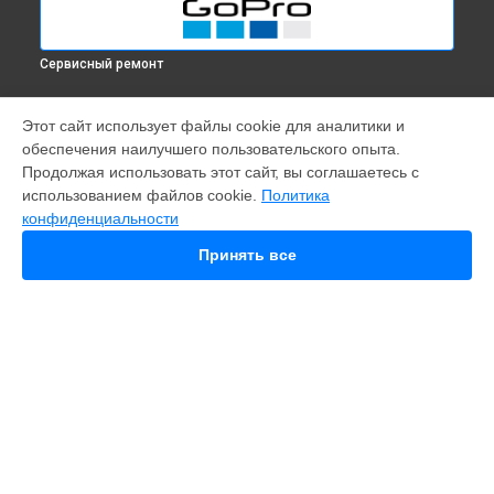
Сервисный ремонт
МОДЕЛИ
Этот сайт использует файлы cookie для аналитики и
обеспечения наилучшего пользовательского опыта.
Fusion
Продолжая использовать этот сайт, вы соглашаетесь с
Hero 9
использованием файлов cookie.
Политика
HERO 10
конфиденциальности
HERO 11
HERO 12
Принять все
MAX
HERO 8
HERO 6
HERO Plus
HERO 2014
11 mini
СТРАНИЦЫ
Гарантия