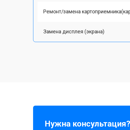
Ремонт/замена картоприемника(кар
Замена дисплея (экрана)
Чистка оптики(линзоблока)
Замена материнской платы
Прошивка (Обновление ПО)
Нужна консультация