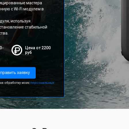
фицированные мастера
ную с Wi-Fi модулем в
дуля, используя
сстановление стабильной
ства.
3-
Цена от 2200
руб
править заявку
 на обработку моих
персональных