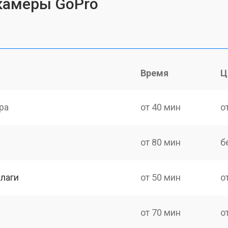
камеры GoPro
Время
Ц
ра
от 40 мин
о
от 80 мин
б
лаги
от 50 мин
о
от 70 мин
о