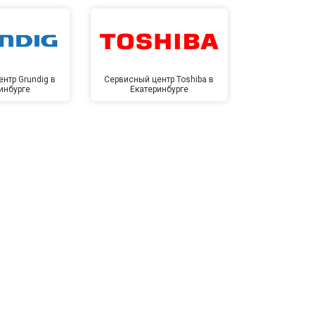
нтр Grundig в
Сервисный центр Toshiba в
Сервисный це
инбурге
Екатеринбурге
Екате