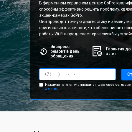
В фирменном сервисном центре GoPro квали
способны эффективно решить проблему, связан
экшен-камерах GoPro.
Они проводят точную диагностику и замену мо
оригинальные запчасти, что обеспечивает во
работы Wi-Fi и продлевает срок службы устрой
Экспресс
Гарантия до 
ремонт в день
х лет
обращения
От
Нажимая на кнопку отправить я даю свое согласие
данных.