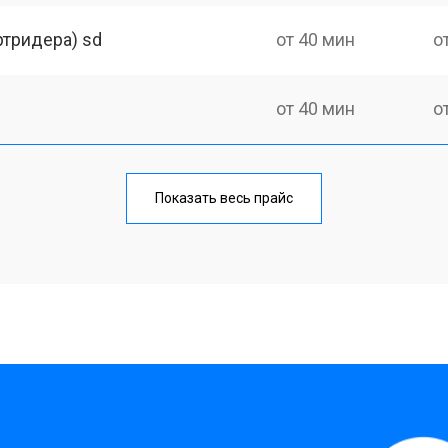
тридера) sd
от 40 мин
о
от 40 мин
о
от 90 мин
о
Показать весь прайс
от 80 мин
о
от 50 мин
о
?