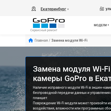
ул
Екатеринбург
▼
МОДЕЛИ
Сервисный ремонт
Главная
/
Замена модуля Wi-Fi
Замена модуля Wi-Fi
камеры GoPro в Ека
Наличие исправного модуля Wi-Fi в экшен-кам
беспроводной передачи данных и управления 
планшет.
Повреждение Wi-Fi модуля может произойти и
воздействия, влажности или программных сбо